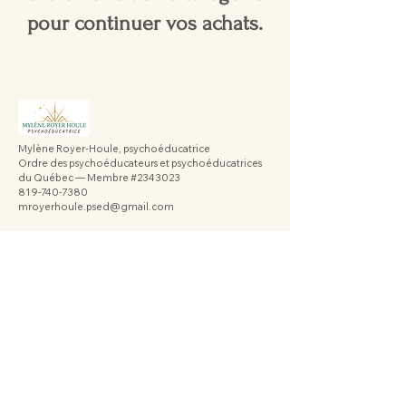
pour continuer vos achats.
Mylène Royer-Houle, psychoéducatrice
Ordre des psychoéducateurs et psychoéducatrices
du Québec — Membre #2343023
819-740-7380
mroyerhoule.psed@gmail.com
Politique de confidentialité
Déclaration d'accessibilité
Politique de livraison
Conditions générales
Politique de remboursement