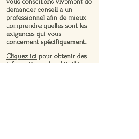
vous conseillons vivement de
demander conseil à un
professionnel afin de mieux
comprendre quelles sont les
exigences qui vous
concernent spécifiquement.
Cliquez ici
pour obtenir des
informations plus détaillées
sur la création de vos termes
et conditions.
Mylène Royer-Houle, psychoéducatrice
Ordre des psychoéducateurs et psychoéducatrices
du Québec — Membre #2343023
819-740-7380
mroyerhoule.psed@gmail.com
103 rue de Bigarré (local 102), Victoriaville, Qc, G6P
9P6